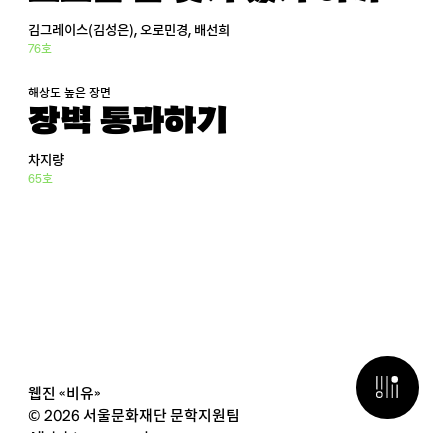
김그레이스(김성은), 오로민경, 배선희
76호
해상도 높은 장면
장벽 통과하기
차지량
65호
검색 열기
웹진 «비유»
© 2026 서울문화재단 문학지원팀
All rights reserved