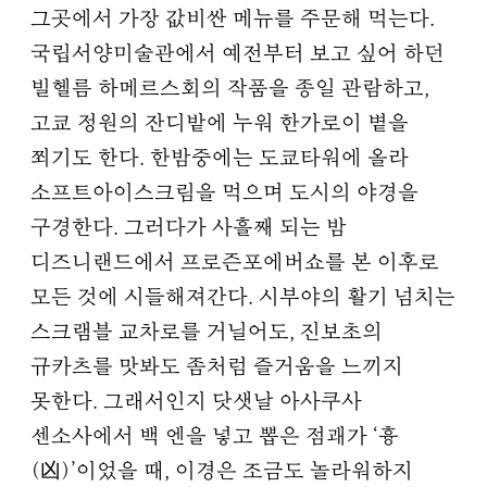
그곳에서 가장 값비싼 메뉴를 주문해 먹는다.
국립서양미술관에서 예전부터 보고 싶어 하던
빌헬름 하메르스회의 작품을 종일 관람하고,
고쿄 정원의 잔디밭에 누워 한가로이 볕을
쬐기도 한다. 한밤중에는 도쿄타워에 올라
소프트아이스크림을 먹으며 도시의 야경을
구경한다. 그러다가 사흘째 되는 밤
디즈니랜드에서 프로즌포에버쇼를 본 이후로
모든 것에 시들해져간다. 시부야의 활기 넘치는
스크램블 교차로를 거닐어도, 진보초의
규카츠를 맛봐도 좀처럼 즐거움을 느끼지
못한다. 그래서인지 닷샛날 아사쿠사
센소사에서 백 엔을 넣고 뽑은 점괘가 ‘흉
(凶)’이었을 때, 이경은 조금도 놀라워하지