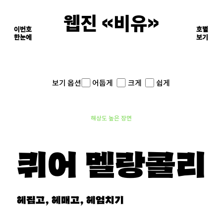
웹진 《비유》
이번호
호별
한눈에
이면의 장면들
보기
어둡게
크게
쉽게
보기 옵션
해상도 높은 장면
퀴어 멜랑콜리
헤집고, 헤매고, 헤엄치기