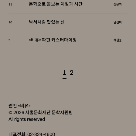
문학으로 돌보는 계절과 시간
11
성용희
낙서처럼 맛있는 선
10
남선미
《비유》 파편 커스터마이징
9
차현준
1
2
웹진 «비유»
© 2026 서울문화재단 문학지원팀
All rights reserved
대표전화: 02-324-4600