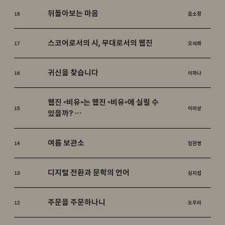
뒤돌아보는 마음
18
음소정
스코어로서의 시, 무대로서의 웹진
17
오석화
귀신을 찾습니다
16
이하나
웹진 《비유》는 웹진 《비유》에 실릴 수
15
이미상
있을까?
세금-기획-예술로서의 웹진 《비유》
여름 보관소
14
임현영
디지털 전환과 문학의 언어
13
심지섭
주문을 주문하나니
12
도우리