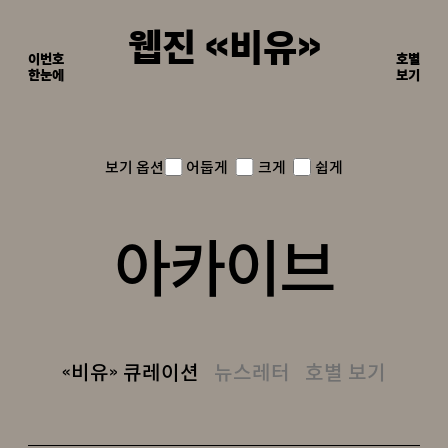
웹진 《비유》
이번호
호별
한눈에
이면의 장면들
보기
어둡게
크게
쉽게
보기 옵션
아카이브
《비유》 큐레이션
뉴스레터
호별 보기