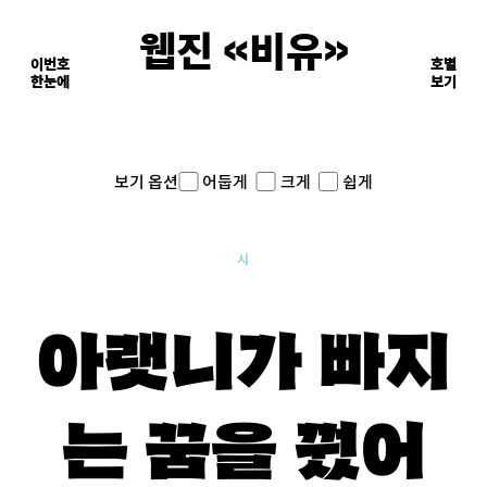
웹진 《비유》
이번호
호별
한눈에
이면의 장면들
보기
어둡게
크게
쉽게
보기 옵션
시
아랫니가 빠지
는 꿈을 꿨어