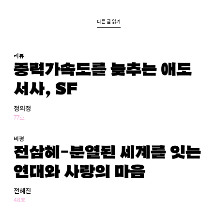
다른 글 읽기
리뷰
중력가속도를 늦추는 애도
서사, SF
정의정
77호
비평
전삼혜-분열된 세계를 잇는
연대와 사랑의 마음
전혜진
48호