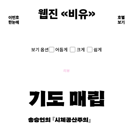
웹진 《비유》
이번호
호별
한눈에
이면의 장면들
보기
어둡게
크게
쉽게
보기 옵션
리뷰
기도 매립
송승언의 『시체공산주의』