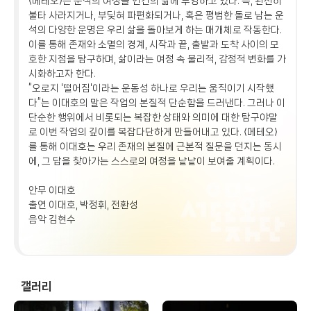
⟨메테오⟩는 운석의 여정을 인간의 삶에 투영하고 있다. 즉, 완전히
불타 사라지거나, 부딪혀 파편화되거나, 혹은 평범한 돌로 남는 운
석의 다양한 운명은 우리 삶을 돌아보게 하는 매개체로 작동한다.
이를 통해 존재와 소멸의 경계, 시작과 끝, 출발과 도착 사이의 모
호한 지점을 탐구하며, 삶이라는 여정 속 물리적, 감정적 변화를 가
시화하고자 한다.
“오로지 '떨어짐'이라는 운동성 하나로 우리는 움직이기 시작했
다”는 이대호의 말은 작업의 본질적 단순함을 드러낸다. 그러나 이
단순한 행위에서 비롯되는 복잡한 상태와 의미에 대한 탐구야말
로 이번 작업의 깊이를 복잡다단하게 만들어내고 있다. ⟨메테오⟩
를 통해 이대호는 우리 존재의 본질에 근본적 질문을 던지는 동시
에, 그 답을 찾아가는 스스로의 여정을 낱낱이 보여줄 계획이다.
안무 이대호
출연 이대호, 박정휘, 전환성
음악 김현수
갤러리