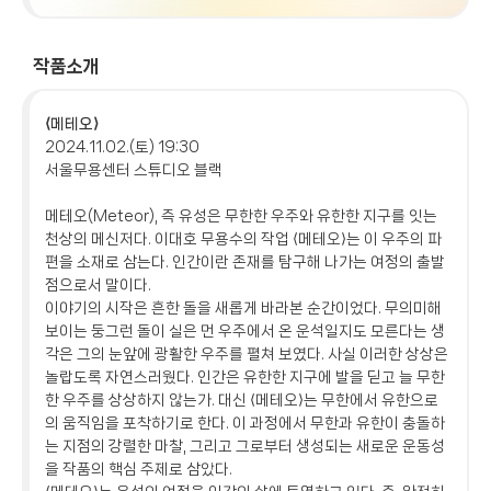
작품소개
⟨메테오⟩
2024.11.02.(토) 19:30
서울무용센터 스튜디오 블랙
메테오(Meteor), 즉 유성은 무한한 우주와 유한한 지구를 잇는
천상의 메신저다. 이대호 무용수의 작업 ⟨메테오⟩는 이 우주의 파
편을 소재로 삼는다. 인간이란 존재를 탐구해 나가는 여정의 출발
점으로서 말이다.
이야기의 시작은 흔한 돌을 새롭게 바라본 순간이었다. 무의미해
보이는 둥그런 돌이 실은 먼 우주에서 온 운석일지도 모른다는 생
각은 그의 눈앞에 광활한 우주를 펼쳐 보였다. 사실 이러한 상상은
놀랍도록 자연스러웠다. 인간은 유한한 지구에 발을 딛고 늘 무한
한 우주를 상상하지 않는가. 대신 ⟨메테오⟩는 무한에서 유한으로
의 움직임을 포착하기로 한다. 이 과정에서 무한과 유한이 충돌하
는 지점의 강렬한 마찰, 그리고 그로부터 생성되는 새로운 운동성
을 작품의 핵심 주제로 삼았다.