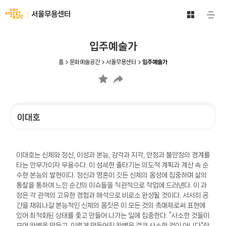
문
서
서울무용센터
주
화
울
요
예
메
문
술
뉴
화
입주예술가
공
열
재
기
간
단
홈
문화예술공간
서울무용센터
입주예술가
전
-
체
문
보
화
기
예
바
술
로
이대호
공
가
간
기
이대호는 신체와 정신, 이성과 본능, 감각과 지각, 안정과 불안정의 경계를
타는 안무가이자 무용수다. 이 섬세한 줄타기는 의도적 계획과 계산 속 순
수한 본능의 발현이다. 정신과 영혼이 깃든 신체의 몸성에 집중하며 삶의
통찰을 통하여 느낀 순간의 이슈들을 직관적으로 작업에 드러낸다. 이 과
정은 각 관객의 고유한 경험과 해석으로 비로소 완성될 것이다. 서서히 공
간을 채워나갈 본능적인 신체의 몸짓은 이 모든 것의 촉매제로써 표현에
있어 최적화된 상태를 좇고 만들어 나가는 일에 집중한다. “사소한 것들이
모여 완벽을 만들고, 이렇게 만들어진 완벽은 결코 사소한 것이 아니다"란