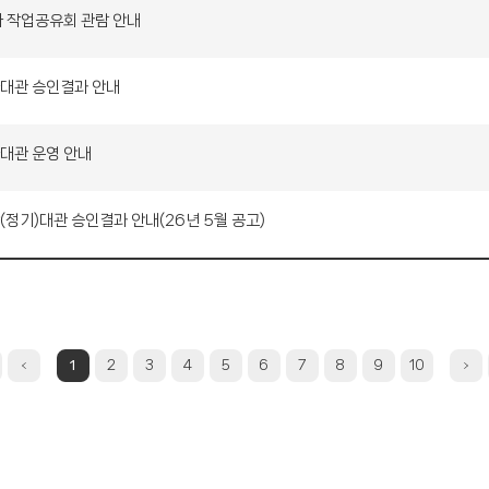
가 작업공유회 관람 안내
가대관 승인결과 안내
가대관 운영 안내
(정기)대관 승인결과 안내(26년 5월 공고)
1
2
3
4
5
6
7
8
9
10