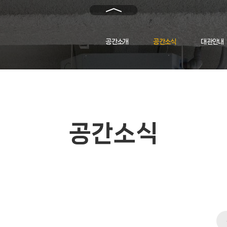
메
인
으
로
공간소개
공간소식
대관안내
돌
아
가
기
공간소식
카
테