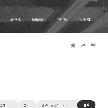
주요사업
입주예술가
프로그램
오시는 길
검
검
검색
색
색