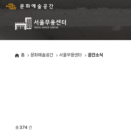
서
울
문
화
주
재
요
단
메
-
뉴
문
목
화
록
홈
문화예술공간
서울무용센터
공간소식
예
술
공
간
총
374
건