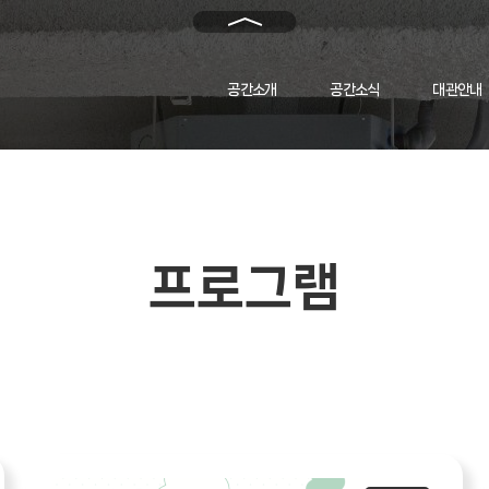
메
인
으
로
공간소개
공간소식
대관안내
돌
아
가
기
프로그램