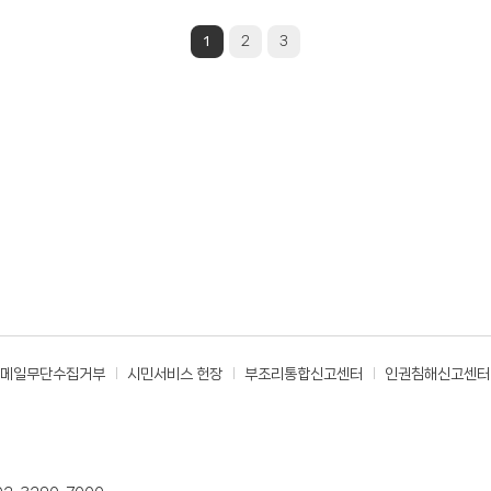
1
2
3
메일무단수집거부
시민서비스 헌장
부조리통합신고센터
인권침해신고센터