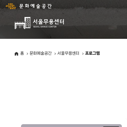
서
울
문
화
주
재
요
단
메
-
뉴
문
목
화
록
홈
문화예술공간
서울무용센터
프로그램
예
술
공
간