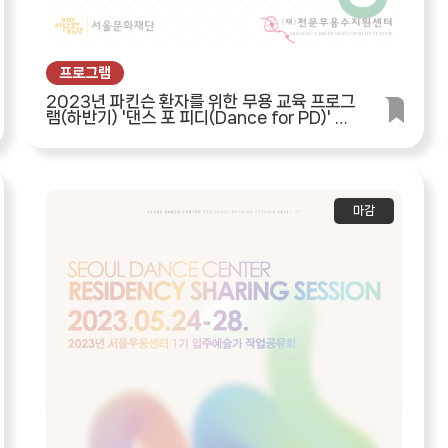
프로그램
2023년 파킨슨 환자를 위한 무용 교육 프로그
램(하반기) '댄스 포 피디(Dance for PD)' 안
내
마감