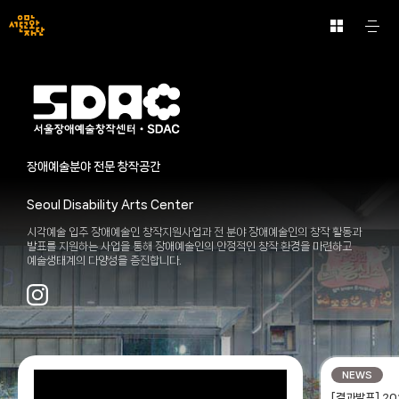
문
서
주
화
울
요
문
예
메
문
화
술
뉴
화
예
공
열
재
술
기
간
단
공
전
-
간
체
문
구
보
화
분
장애예술분야 전문 창작공간
기
예
탭
바
술
로
Seoul Disability Arts Center
공
가
간
시각예술 입주 장애예술인 창작지원사업과 전 분야 장애예술인의 창작 활동과
기
발표를 지원하는 사업을 통해 장애예술인의 안정적인 창작 환경을 마련하고
예술생태계의 다양성을 증진합니다.
새
NEWS
소
식
[결과발표] 2