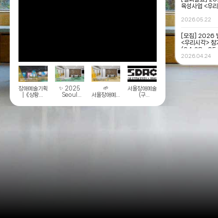
육성사업 <우리
2026.05.22
[모집] 202
<우리시각> 참
(04.28.~05.
2026.04.24
장애예술기획전
✨ 2025
🌱
서울장애예술창작센터
|《상황과
Seoul
서울장애예술창작센터
(구
이야기》
Disability
| 예술을 통해
잠실창작스튜디오)
전시 해설
Arts
만드는
소개
Center |
다양한
Introduction
시선과
Video(English)
이야기 🌱
✨