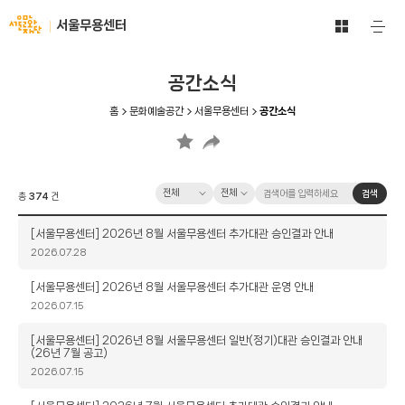
문
서
서울무용센터
주
화
울
요
예
메
문
술
뉴
화
공간소식
공
열
재
기
간
단
홈
문화예술공간
서울무용센터
공간소식
전
-
체
문
보
화
기
예
바
카
검
검
술
검색
총
374
건
로
테
색
색
공
가
고
옵
어
간
제
[서울무용센터] 2026년 8월 서울무용센터 추가대관 승인결과 안내
기
리
션
입
목
작
2026.07.28
력
성
일
제
[서울무용센터] 2026년 8월 서울무용센터 추가대관 운영 안내
목
작
2026.07.15
성
일
제
[서울무용센터] 2026년 8월 서울무용센터 일반(정기)대관 승인결과 안내
(26년 7월 공고)
목
작
2026.07.15
성
일