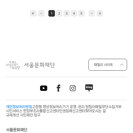
1
2
3
4
5
패밀리 사이트
개인정보처리방침
고정형 영상정보처리기기 운영․관리 방침
이메일무단수집거부
시민서비스 헌장
부조리통합신고센터
인권침해신고센터
찾아오시는 길
규제개선 시민제안 창구
사
서울문화재단