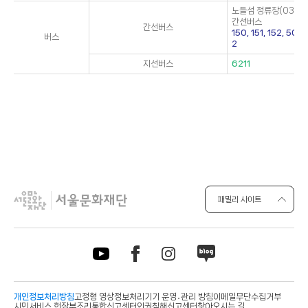
노들섬 정류장(03-3
간선버스
간선버스
150, 151, 152, 50
버스
2
지선버스
6211
패밀리 사이트
개인정보처리방침
고정형 영상정보처리기기 운영․관리 방침
이메일무단수집거부
시민서비스 헌장
부조리통합신고센터
인권침해신고센터
찾아오시는 길