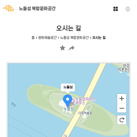
문
서
노들섬 복합문화공간
주
화
울
요
예
메
문
술
뉴
화
오시는 길
공
열
재
기
간
단
홈
문화예술공간
노들섬 복합문화공간
오시는 길
전
-
체
문
보
화
기
예
바
술
로
공
가
간
기
노들섬