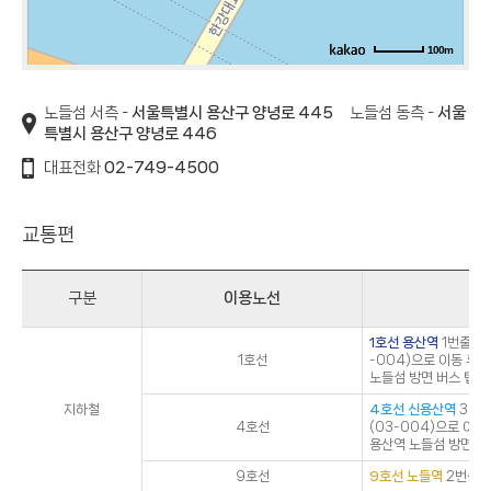
100m
노들섬 서측 -
서울특별시 용산구 양녕로 445
노들섬 동측 -
서울
특별시 용산구 양녕로 446
대표전화
02-749-4500
교통편
구분
이용노선
1호선 용산역
1번출구로
1호선
-004)으로 이동 후
노들섬 방면 버스 탑승
지하철
4호선 신용산역
3번출
4호선
(03-004)으로 이동
용산역 노들섬 방면 버
9호선
9호선 노들역
2번출구