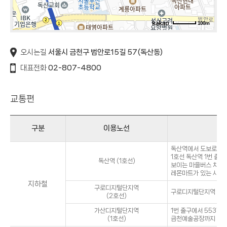
100m
오시는길
서울시 금천구 범안로15길 57(독산동)
대표전화
02-807-4800
교통편
구분
이용노선
독산역에서 도보로 5
1호선 독산역 1번 출
독산역 (1호선)
보이는 마을버스 차고지
레몬마트가 있는 사거리
지하철
구로디지털단지역
구로디지털단지역 1번 
(2호선)
가산디지털단지역
1번 출구에서 5537 
(1호선)
금천예술공장까지 약 2