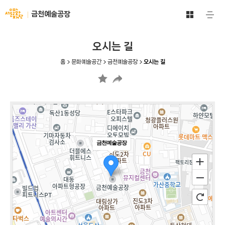
문
서
금천예술공장
주
화
울
요
예
메
문
술
뉴
화
오시는 길
공
열
재
기
간
단
홈
문화예술공간
금천예술공장
오시는 길
전
-
체
문
보
화
기
예
바
술
로
공
가
간
기
금천예술공장