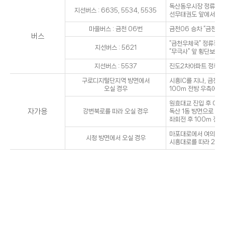
독산동우시장 정류장에서
지선버스 : 6635, 5534, 5535
선무태권도 앞에서 우회
마을버스 : 금천 06번
금천06 승차 “금천예
버스
“금천우체국” 정류장에서
지선버스 : 5621
“무극사” 앞 횡단보도
지선버스 : 5537
진도2차아파트 정류장에
구로디지털단지역 방면에서
시흥IC를 지나, 금천
오실 경우
100m 전방 우측에 
원효대교 진입 후 여의
자가용
강변북로를 따라 오실 경우
독산 1동 방면으로 우
좌회전 후 100m 전방
마포대로에서 여의대로를 
시청 방면에서 오실 경우
시흥대로를 따라 2.7