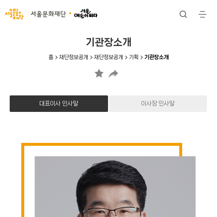
서울문화재단
검
전
색
체
메
뉴
기관장소개
홈
재단정보공개
재단정보공개
기획
기관장소개
대표이사 인사말
이사장 인사말
대
표
이
사
인
사
말