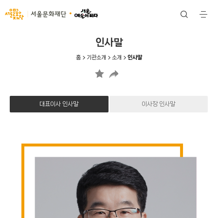
서울문화재단
검
전
색
체
메
뉴
인사말
홈
기관소개
소개
인사말
대표이사 인사말
이사장 인사말
대
표
이
사
인
사
말