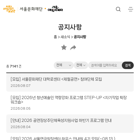
서울문화재단
검
전
색
체
메
뉴
공지사항
홈
새소식
공지사항
카
검
검
검색
총
7141
건
테
색
색
고
옵
어
제
[모집] 서울문화재단 대학로센터 <제철공연> 참여단체 모집
리
션
입
목
작
2026.08.07
력
성
일
제
[모집] 2026년 청년예술인 역량강화 프로그램 STEP-UP <자기작업 확장
워크숍>
목
작
2026.08.05
성
일
제
[안내] 2026 공연장상주단체육성지원사업 하반기 프로그램 안내
목
작
2026.08.04
성
일
제
[모집] 2026 서울연극창작센터 하우스 안내원 4기 모집(~08.13.)