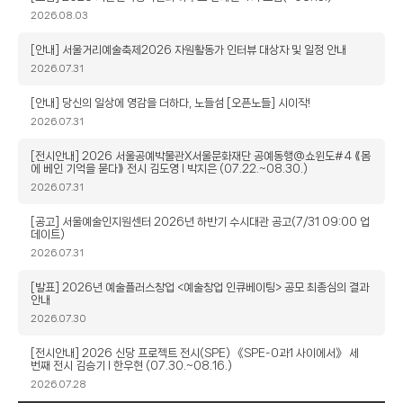
목
작
2026.08.03
성
일
제
[안내] 서울거리예술축제2026 자원활동가 인터뷰 대상자 및 일정 안내
목
작
2026.07.31
성
일
제
[안내] 당신의 일상에 영감을 더하다, 노들섬 [오픈노들] 시이작!
목
작
2026.07.31
성
일
제
[전시안내] 2026 서울공예박물관X서울문화재단 공예동행@쇼윈도#4 ⟪몸
에 베인 기억을 묻다⟫ 전시 김도영 l 박지은 (07.22.~08.30.)
목
작
2026.07.31
성
일
제
[공고] 서울예술인지원센터 2026년 하반기 수시대관 공고(7/31 09:00 업
데이트)
목
작
2026.07.31
성
일
제
[발표] 2026년 예술플러스창업 <예술창업 인큐베이팅> 공모 최종심의 결과
안내
목
작
2026.07.30
성
일
제
[전시안내] 2026 신당 프로젝트 전시(SPE) 《SPE-0과1 사이에서》 세
번째 전시 김승기 l 한우현 (07.30.~08.16.)
목
작
2026.07.28
성