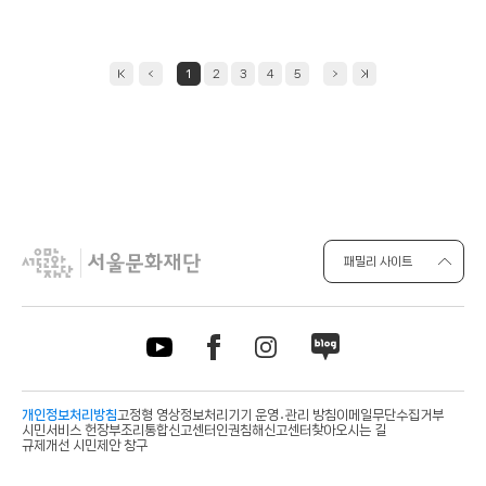
일
1
2
3
4
5
패밀리 사이트
개인정보처리방침
고정형 영상정보처리기기 운영․관리 방침
이메일무단수집거부
시민서비스 헌장
부조리통합신고센터
인권침해신고센터
찾아오시는 길
규제개선 시민제안 창구