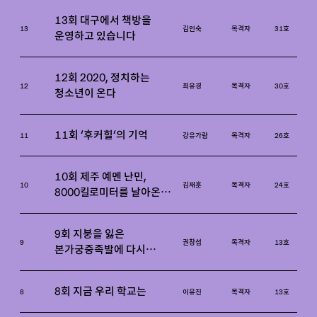
처음 만났을 때
13회 대구에서 책방을
13
김인숙
목격자
31호
운영하고 있습니다
12회 2020, 정치하는
12
최유경
목격자
30호
청소년이 온다
11회 ‘후커힐’의 기억
11
강유가람
목격자
26호
10회 제주 예멘 난민,
10
김재훈
목격자
24호
8000킬로미터를 날아온
또다른 ‘우리들’
9회 지붕을 잃은
9
권창섭
목격자
13호
본가궁중족발에 다시
지붕을
8회 지금 우리 학교는
8
이유진
목격자
13호