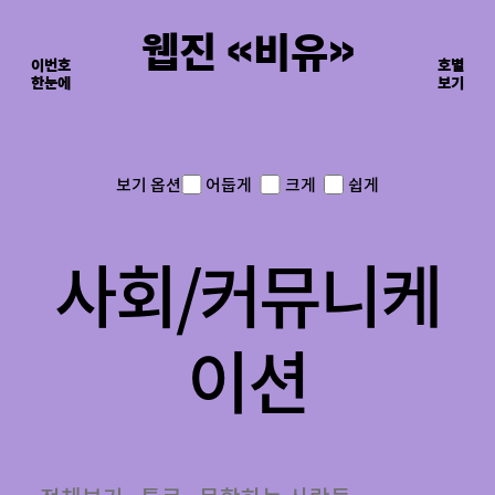
웹진 《비유》
이번호
호별
한눈에
이면의 장면들
보기
어둡게
크게
쉽게
보기 옵션
사회/커뮤니케
이션