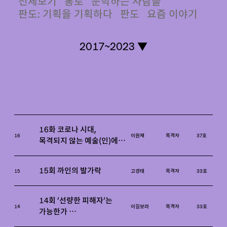
전체보기
통로
문학하는 사람들
판도: 기획을 기획하다
판도
요즘 이야기
2017~2023 ▼
16화 코로나 시대,
16
이원재
목격자
37호
목격되지 않는 예술(인)에
대하여
15회 까인의 발가락
15
고경태
목격자
33호
14회 ‘선량한 피해자’는
14
이길보라
목격자
33호
가능한가
영화 〈기억의 전쟁〉 주인공 딘 껌을