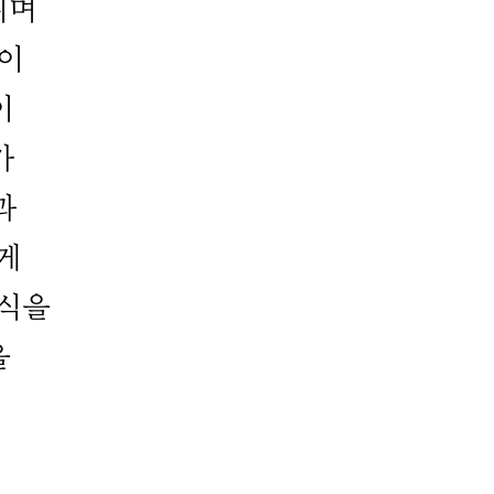
니며
식이
이
가
과
게
음식을
을