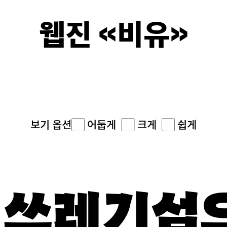
웹진 《비유》
이면의 
어둡게
크게
쉽게
보기 옵션
화 쓰레기섬