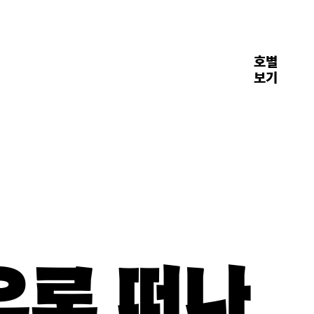
호별
장면들
보기
으로 떠나