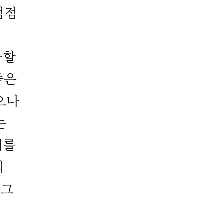
점점
구할
좋은
으나
는
미를
의
 그