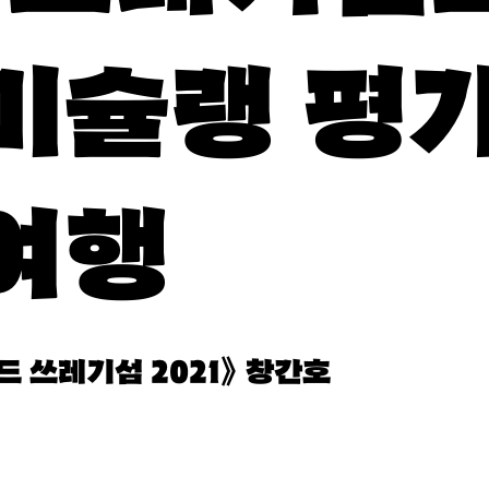
미슐랭 평
여행
드 쓰레기섬 2021》 창간호