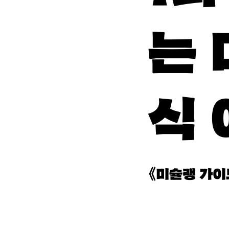
는 
식 
《미슐랭 가이