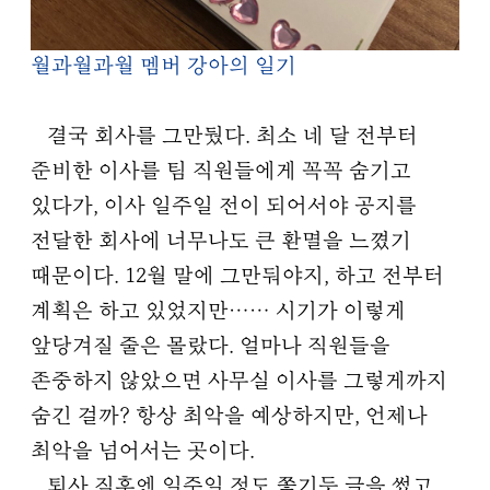
월과월과월 멤버 강아의 일기
결국 회사를 그만뒀다. 최소 네 달 전부터
준비한 이사를 팀 직원들에게 꼭꼭 숨기고
있다가, 이사 일주일 전이 되어서야 공지를
전달한 회사에 너무나도 큰 환멸을 느꼈기
때문이다. 12월 말에 그만둬야지, 하고 전부터
계획은 하고 있었지만…… 시기가 이렇게
앞당겨질 줄은 몰랐다. 얼마나 직원들을
존중하지 않았으면 사무실 이사를 그렇게까지
숨긴 걸까? 항상 최악을 예상하지만, 언제나
최악을 넘어서는 곳이다.
퇴사 직후엔 일주일 정도 쫓기듯 글을 썼고,