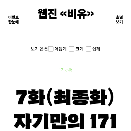
웹진 《비유》
이번호
호별
한눈에
이면의 장면들
보기
어둡게
크게
쉽게
보기 옵션
171小說
8화(최종화)
자기만의 171