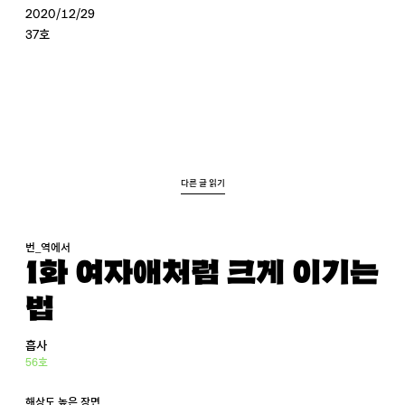
2020/12/29
37호
다른 글 읽기
번_역에서
1화 여자애처럼 크게 이기는
법
흡사
56호
해상도 높은 장면