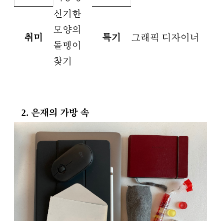
신기한
모양의
취미
특기
그래픽 디자이너
돌멩이
찾기
2. 은재의 가방 속