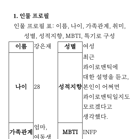
1. 인물 프로필
인물 프로필 표: 이름, 나이, 가족관계, 취미,
성별, 성적지향, MBTI, 특기로 구성
강은재
여성
이름
성별
최근
콰이로맨틱에
대한 설명을 듣고,
나이
28
성적지향
본인이 어쩌면
콰이로맨틱일지도
모르겠다고
생각했다.
엄마,
가족관계
MBTI
INFP
여동생