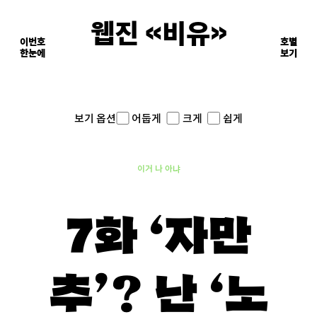
웹진 《비유》
이번호
호별
한눈에
이면의 장면들
보기
어둡게
크게
쉽게
보기 옵션
이거 나 아냐
7화 ‘자만
추’? 난 ‘노