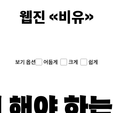
웹진 《비유》
이면의 
어둡게
크게
쉽게
보기 옵션
 해야 하는