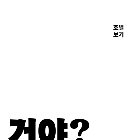
호별
장면들
보기
 거야?