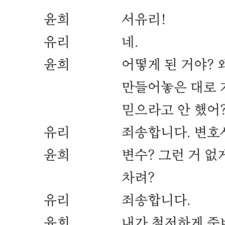
윤희
서유리!
유리
네.
윤희
어떻게 된 거야? 
만들어놓은 대로 
믿으라고 안 했어
유리
죄송합니다. 변호
윤희
변수? 그런 거 없
차려?
유리
죄송합니다.
윤희
내가 철저하게 준