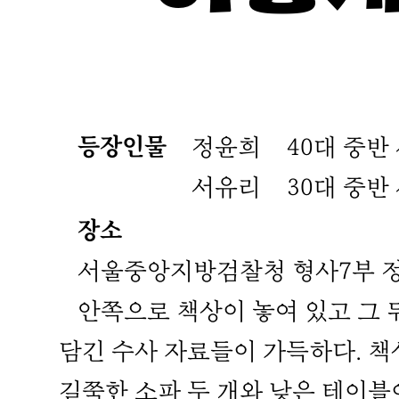
등장인물
정윤희
40대 중
서유리
30대 중반
장소
서울중앙지방검찰청 형사7부 정
안쪽으로 책상이 놓여 있고 그 뒤
담긴 수사 자료들이 가득하다. 책
길쭉한 소파 두 개와 낮은 테이블