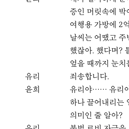
증인 머릿속에 박
여행용 가방에 2억
날씨는 어땠고 주
했잖아. 했다며?
엎을 때까지 눈치를
유리
죄송합니다.
윤희
유리야…… 유리야.
하나 끌어내리는 
의미인 줄 알아?
유리
불법 로비 자금을,