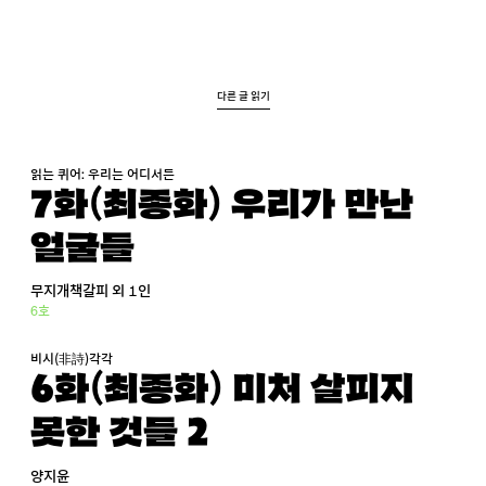
다른 글 읽기
읽는 퀴어: 우리는 어디서든
8화(최종화) 우리가 만난
얼굴들
무지개책갈피 외 1인
6호
비시(非詩)각각
6화(최종화) 미처 살피지
못한 것들 2
양지윤