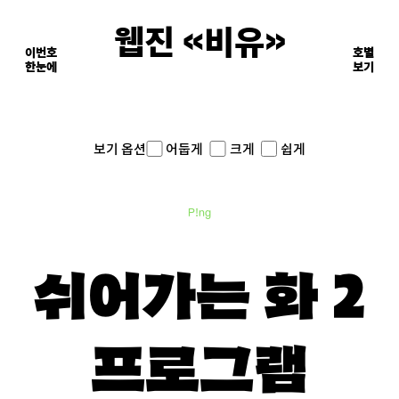
웹진 《비유》
이번호
호별
한눈에
이면의 장면들
보기
어둡게
크게
쉽게
보기 옵션
P!ng
쉬어가는 화 2
프로그램