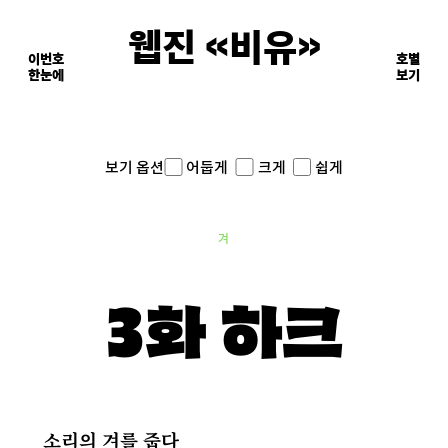
웹진 《비유》
이번호
호별
한눈에
이면의 장면들
보기
어둡게
크게
쉽게
보기 옵션
겨
3화 하크
소리의 겨를 줍다