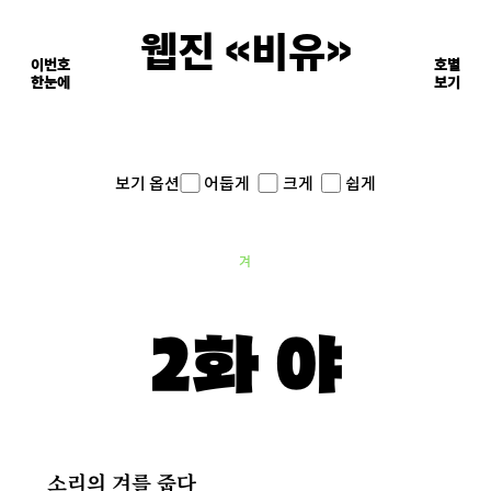
웹진 《비유》
이번호
호별
한눈에
이면의 장면들
보기
어둡게
크게
쉽게
보기 옵션
겨
2화 야
소리의 겨를 줍다