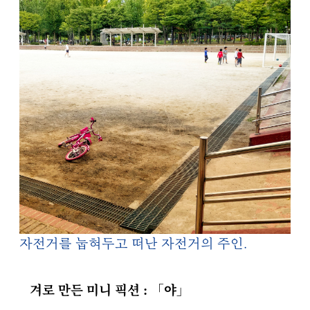
자전거를 눕혀두고 떠난 자전거의 주인.
겨로 만든 미니 픽션 : 「야」