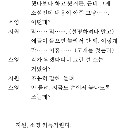
했나보다 하고 봤거든. 근데 그게
소설인데 내용이 아주 그냥…….
소영
어떤데?
지원
막…… 막……. (설명하려다 말고)
애들이 들으면 놀라서 안 돼. 이렇게
막…… 어휴……. (고개를 젓는다)
소영
작가 되겠다더니 그런 걸 쓰는
거였어?
지원
조용히 말해. 들려.
소영
안 들려. 지금도 손에서 불나도록
쓰는데?
지원, 소영 키득거린다.