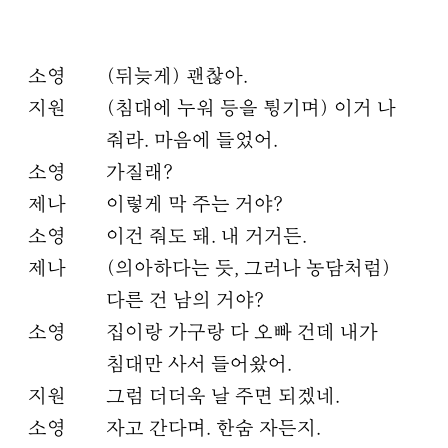
소영
(뒤늦게) 괜찮아.
지원
(침대에 누워 등을 튕기며) 이거 나
줘라. 마음에 들었어.
소영
가질래?
제나
이렇게 막 주는 거야?
소영
이건 줘도 돼. 내 거거든.
제나
(의아하다는 듯, 그러나 농담처럼)
다른 건 남의 거야?
소영
집이랑 가구랑 다 오빠 건데 내가
침대만 사서 들어왔어.
지원
그럼 더더욱 날 주면 되겠네.
소영
자고 간다며. 한숨 자든지.