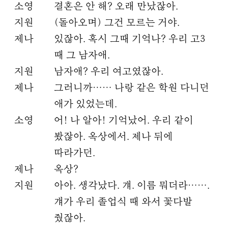
소영
결혼은 안 해? 오래 만났잖아.
지원
(돌아오며) 그건 모르는 거야.
제나
있잖아. 혹시 그때 기억나? 우리 고3
때 그 남자애.
지원
남자애? 우리 여고였잖아.
제나
그러니까…… 나랑 같은 학원 다니던
애가 있었는데.
소영
어! 나 알아! 기억났어. 우리 같이
봤잖아. 옥상에서. 제나 뒤에
따라가던.
제나
옥상?
지원
아아. 생각났다. 걔. 이름 뭐더라…….
걔가 우리 졸업식 때 와서 꽃다발
줬잖아.