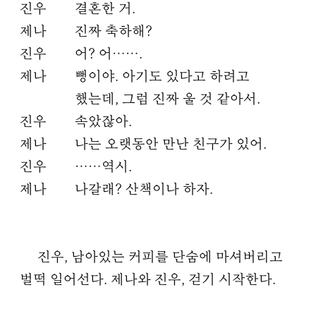
진우
결혼한 거.
제나
진짜 축하해?
진우
어? 어…….
제나
뻥이야. 아기도 있다고 하려고
했는데, 그럼 진짜 울 것 같아서.
진우
속았잖아.
제나
나는 오랫동안 만난 친구가 있어.
진우
……역시.
제나
나갈래? 산책이나 하자.
진우, 남아있는 커피를 단숨에 마셔버리고
벌떡 일어선다. 제나와 진우, 걷기 시작한다.