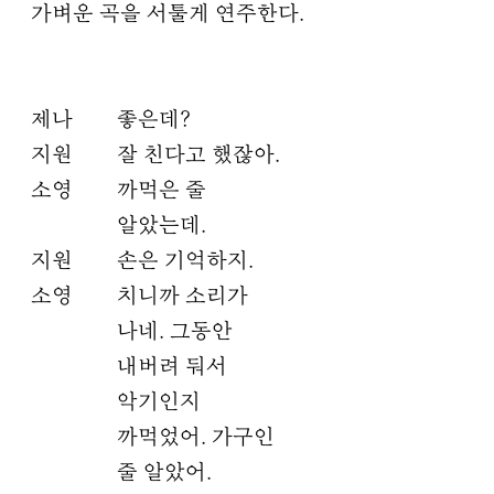
가벼운 곡을 서툴게 연주한다.
제나
좋은데?
지원
잘 친다고 했잖아.
소영
까먹은 줄
알았는데.
지원
손은 기억하지.
소영
치니까 소리가
나네. 그동안
내버려 둬서
악기인지
까먹었어. 가구인
줄 알았어.