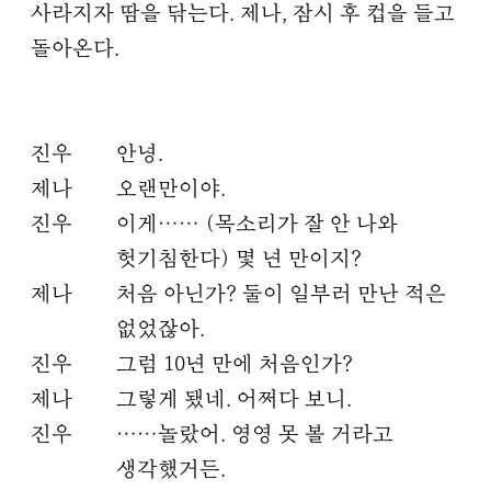
사라지자 땀을 닦는다. 제나, 잠시 후 컵을 들고
돌아온다.
진우
안녕.
제나
오랜만이야.
진우
이게…… (목소리가 잘 안 나와
헛기침한다) 몇 년 만이지?
제나
처음 아닌가? 둘이 일부러 만난 적은
없었잖아.
진우
그럼 10년 만에 처음인가?
제나
그렇게 됐네. 어쩌다 보니.
진우
……놀랐어. 영영 못 볼 거라고
생각했거든.