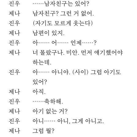
진우
……남자친구는 있어?
제나
남자친구? 그런 거 없어.
진우
(자기도 모르게 웃는다)
제나
남편이 있지.
진우
아…… 어…… 언제……?
제나
너 몰랐구나. 미안. 먼저 얘기했어야
하는데.
진우
아…… 아니야. (사이) 그럼 아기도
있어?
제나
아직.
진우
……축하해.
제나
아기 없는 거?
진우
아니…… 아니, 그게 아니고.
제나
그럼 뭘?