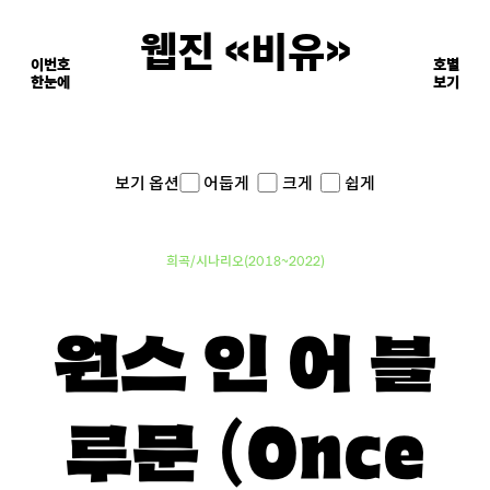
웹진 《비유》
이번호
호별
한눈에
이면의 장면들
보기
어둡게
크게
쉽게
보기 옵션
희곡/시나리오(2018~2022)
원스 인 어 블
루문 (Once