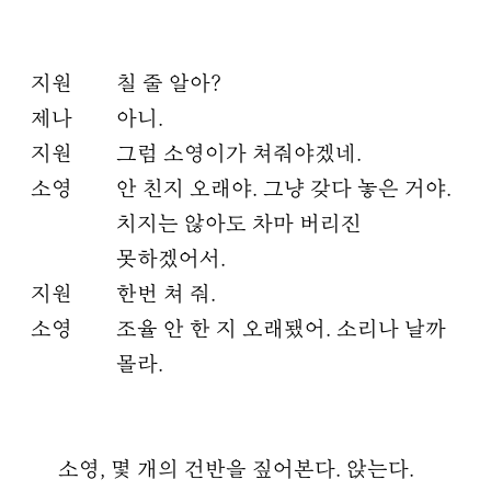
지원
칠 줄 알아?
제나
아니.
지원
그럼 소영이가 쳐줘야겠네.
소영
안 친지 오래야. 그냥 갖다 놓은 거야.
치지는 않아도 차마 버리진
못하겠어서.
지원
한번 쳐 줘.
소영
조율 안 한 지 오래됐어. 소리나 날까
몰라.
소영, 몇 개의 건반을 짚어본다. 앉는다.