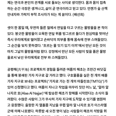
제는 연극과 본인의 관계를 서로 돌보는 사이로 생각한다. 몸과 몸이 접촉
하는 순간 극장은 생겨나고, 삶이 곧 연극이라고 믿고 있다. 언젠가 숲 산책
안내자와 가락지 부착 조사자가 되는 게 꿈이다. (배선희)
셋이 한 몸일 때, 우연히 들른 절에서 연잎을 타고 구르는 물방울을 본 적이
있다. 봉긋한 물방울이 오목한 연잎 위를 빙그르르 돌다가 원심력을 벗어난
즉시 우리에게로 떨어졌고 손바닥의 피부를 통해 몸속에 전부 스며들었다.
그 순간을 잊지 못하겠다. '흐르는 물 잇기 있기 이끼'에서 만난 모든 것이
마치 그날의 물방울처럼 왔다. 강정에서 만난 모든 사람이 빛을 품은 물방
울로서 낯선 우리에게로 전부 와 스며들었다.
공평해(共平海) 프로젝트의 경험을 들려준 여름의 해초는 조만간 바닷길
을 통해 봉쇄된 가자 지구로 갈 거라고 했다. 구호물품을 실은 천 개의 배를
가자 지구로 보내는 프로젝트('가자로 가는 천 개의 마들린호(TMTG)')가
있어 신청했다고 했다. 여름이 지나고 작업을 마무리 짓던 어느 날, '알라 알
나자르 호(Alaa Al Najjar)'에 탑승한 해초가 항해를 시작한다는 소식이 들
려왔다. 수많은 사람이 그가 무사히 가자 지구에 도착할 수 있기를 염원하
고 응원했다. 출항한 지 열흘쯤 지났을 무렵 알라 알 나자르 호가 이스라엘
군에 의해 나포됐다. 하룻밤 새 오천 명이 넘는 사람들이 해초의 석방을 위