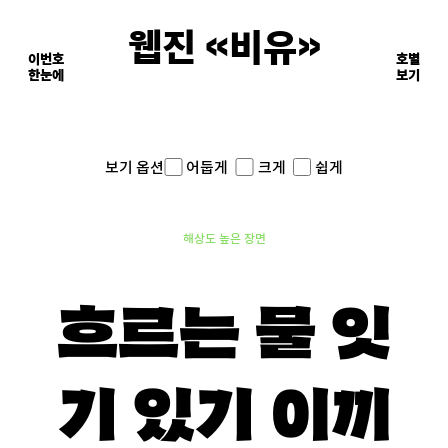
웹진 《비유》
이번호
호별
한눈에
이면의 장면들
보기
어둡게
크게
쉽게
보기 옵션
해상도 높은 장면
흐르는 물 잇
기 있기 이끼