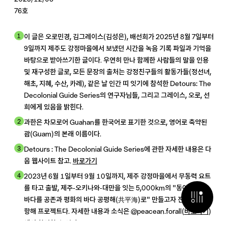
76호
1
이 글은 오로민경, 김그레이스(김성은), 배선희가 2025년 8월 7일부터
9일까지 제주도 강정마을에서 보냈던 시간을 녹음 기록 파일과 기억을
바탕으로 받아쓰기한 글이다. 우연히 만나 함께한 사람들의 말을 인용
및 재구성한 글로, 모든 문장의 출처는 강정친구들의 활동가들(정선녀,
해초, 지혜, 수산, 카레), 같은 날 인간 띠 잇기에 참석한 Detours: The
Decolonial Guide Series의 연구자님들, 그리고 그레이스, 오로, 선
희에게 있음을 밝힌다.
2
과한은 차모로어 Guahan를 한국어로 표기한 것으로, 영어로 축약된
괌(Guam)의 본래 이름이다.
3
Detours : The Decolonial Guide Series에 관한 자세한 내용은 다
음 웹사이트 참고.
바로가기
4
2023년 6월 1일부터 9월 10일까지, 제주 강정마을에서 무동력 요트
를 타고 출발, 제주-오키나와-대만을 잇는 5,000km의 "동아시아의
검색 열기
바다를 공존과 평화의 바다 공평해(共平海)로" 만들고자 진행된 요트
항해 프로젝트다. 자세한 내용과 소식은 @peacean.forall(
바로가기
)
에서 확인할 수 있다.