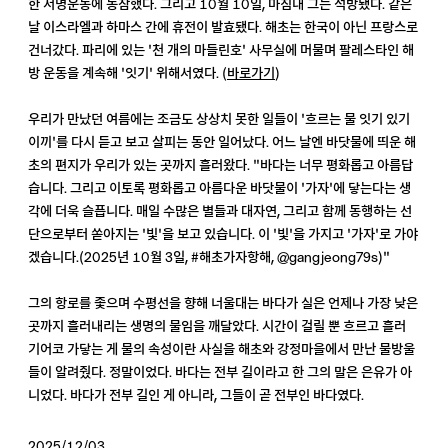
한 서명운동에 동참했다. 그리고 10월 10일, 마침내 그는 석방됐다. 같은
날 이스라엘과 하마스 간에 휴전이 발효됐다. 해초는 한국이 아닌 프랑스로
건너갔다. 파리에 있는 '천 개의 마들린호' 사무실에 머물며 팔레스타인 해
방 운동을 계속해 '잇기' 위해서였다. (
바로가기
)
우리가 만났던 여름에는 조금도 상상치 못한 일들이 '흐르는 물 잇기 있기
이끼'를 다시 듣고 보고 살피는 동안 일어났다. 어느 날엔 바닷물에 띄운 해
초의 편지가 우리가 있는 곳까지 흘러왔다. "바다는 너무 평화롭고 아름답
습니다. 그리고 이토록 평화롭고 아름다운 바닷물이 '가자'에 닿는다는 생
각에 더욱 슬픕니다. 매일 수많은 별들과 대자연, 그리고 함께 동행하는 선
단으로부터 쏟아지는 '빛'을 보고 있습니다. 이 '빛'을 가지고 '가자'로 가야
겠습니다.(2025년 10월 3일, #해초가자항해, @gangjeong79s)"
그의 항로를 좇으며 수평선을 향해 너울대는 바다가 실은 언제나 가장 낮은
곳까지 흘러내리는 생명의 물임을 깨달았다. 시간이 걸릴 뿐 흐르고 흘러
기어코 가닿는 게 물의 속성이란 사실을 해초와 강정마을에서 만난 물방울
들이 알려줬다. 정말이었다. 바다는 전부 길이라고 한 그의 말은 은유가 아
니었다. 바다가 전부 길인 게 아니라, 그들이 곧 전부인 바다였다.
2025/12/03