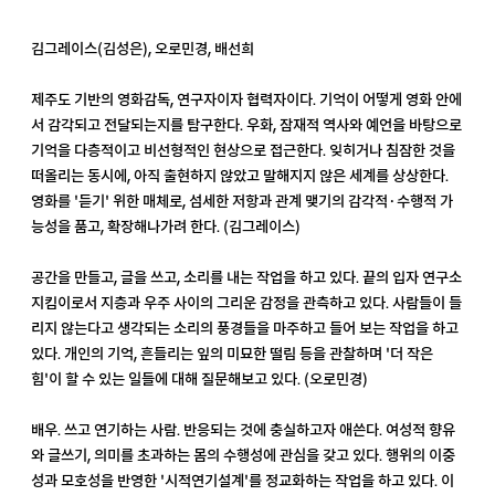
김그레이스(김성은), 오로민경, 배선희
제주도 기반의 영화감독, 연구자이자 협력자이다. 기억이 어떻게 영화 안에
서 감각되고 전달되는지를 탐구한다. 우화, 잠재적 역사와 예언을 바탕으로
기억을 다층적이고 비선형적인 현상으로 접근한다. 잊히거나 침잠한 것을
떠올리는 동시에, 아직 출현하지 않았고 말해지지 않은 세계를 상상한다.
영화를 '듣기' 위한 매체로, 섬세한 저항과 관계 맺기의 감각적·수행적 가
능성을 품고, 확장해나가려 한다. (김그레이스)
공간을 만들고, 글을 쓰고, 소리를 내는 작업을 하고 있다. 끝의 입자 연구소
지킴이로서 지층과 우주 사이의 그리운 감정을 관측하고 있다. 사람들이 들
리지 않는다고 생각되는 소리의 풍경들을 마주하고 들어 보는 작업을 하고
있다. 개인의 기억, 흔들리는 잎의 미묘한 떨림 등을 관찰하며 '더 작은
힘'이 할 수 있는 일들에 대해 질문해보고 있다. (오로민경)
배우. 쓰고 연기하는 사람. 반응되는 것에 충실하고자 애쓴다. 여성적 향유
와 글쓰기, 의미를 초과하는 몸의 수행성에 관심을 갖고 있다. 행위의 이중
성과 모호성을 반영한 '시적연기설계'를 정교화하는 작업을 하고 있다. 이