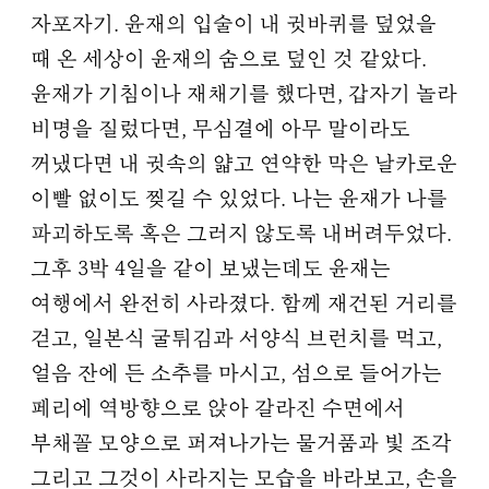
자포자기. 윤재의 입술이 내 귓바퀴를 덮었을
때 온 세상이 윤재의 숨으로 덮인 것 같았다.
윤재가 기침이나 재채기를 했다면, 갑자기 놀라
비명을 질렀다면, 무심결에 아무 말이라도
꺼냈다면 내 귓속의 얇고 연약한 막은 날카로운
이빨 없이도 찢길 수 있었다. 나는 윤재가 나를
파괴하도록 혹은 그러지 않도록 내버려두었다.
그후 3박 4일을 같이 보냈는데도 윤재는
여행에서 완전히 사라졌다. 함께 재건된 거리를
걷고, 일본식 굴튀김과 서양식 브런치를 먹고,
얼음 잔에 든 소추를 마시고, 섬으로 들어가는
페리에 역방향으로 앉아 갈라진 수면에서
부채꼴 모양으로 퍼져나가는 물거품과 빛 조각
그리고 그것이 사라지는 모습을 바라보고, 손을