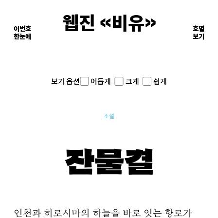
웹진 《비유》
이번호
호별
한눈에
이면의 장면들
보기
어둡게
크게
쉽게
보기 옵션
소설
잔물결
인천과 히로시마의 하늘을 바로 잇는 항로가