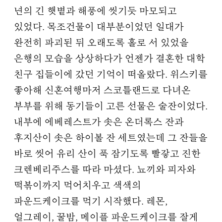
년의 긴 햇볕과 해풍에 씻기듯 마모되고
있었다. 목조건물이 대부분이었던 일대가
완전히 파괴된 뒤 오래도록 홀로 서 있었을
은행의 모습을 상상하다가 언젠가 결혼한 대학
친구 집들이에 갔던 기억이 떠올랐다. 위스키를
좋아해 신혼여행마저 스코틀랜드로 다녀온
부부를 위해 동기들이 고른 선물은 술잔이었다.
내부에 에베레스트가 솟은 온더록스 잔과
후지산이 솟은 하이볼 잔 세트였는데 그 잔들을
바로 씻어 유리 산이 푹 잠기도록 빨갛고 진한
크렌베리주스를 따라 마셨다. 뇨끼와 피자와
떡볶이까지 먹어치우고 색색의
파운드케이크를 먹기 시작했다. 레몬,
얼그레이, 꿀밤, 메이플 파운드케이크를 잘게