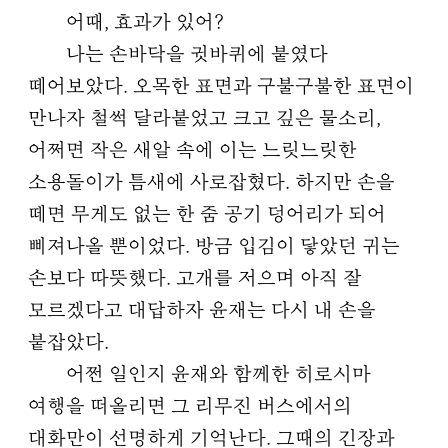
어때, 효과가 있어?
나는 손바닥을 귓바퀴에 붙였다
떼어보았다. 오목한 표면과 구불구불한 표면이
만나자 철썩 달라붙었고 크고 깊은 물소리,
어쩌면 작은 새알 속에 이는 느릿느릿한
소용돌이가 틈새에 사로잡혔다. 하지만 손을
떼면 무게도 없는 한 줌 공기 덩어리가 되어
삐져나올 뿐이었다. 방금 입김이 닿았던 귀는
손보다 따뜻했다. 고개를 저으며 아직 잘
모르겠다고 대답하자 윤재는 다시 내 손을
붙잡았다.
어쩐 일인지 윤재와 함께한 히로시마
여행을 떠올리면 그 리무진 버스에서의
대화만이 선명하게 기억난다. 그때의 긴장과