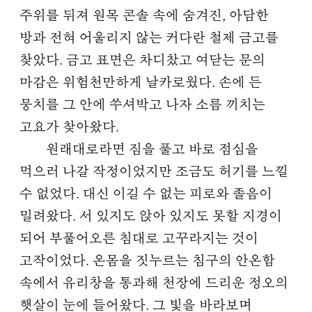
주위를 뒤져 원목 콘솔 속에 숨겨진, 아담한
방과 전혀 어울리지 않는 커다란 철제 금고를
찾았다. 금고 표면은 차디찼고 여닫는 문의
마감은 위험천만하게 날카로웠다. 손에 든
뭉치를 그 안에 쑤셔박고 나자 소름 끼치는
고요가 찾아왔다.
원래대로라면 짐을 풀고 바로 점심을
먹으러 나갈 작정이었지만 조금도 허기를 느낄
수 없었다. 대신 이길 수 없는 피로와 졸음이
밀려왔다. 서 있지도 앉아 있지도 못할 지경이
되어 부풀어오른 침대로 고꾸라지는 것이
고작이었다. 온몸을 짓누르는 침구의 안온함
속에서 유리창을 통과해 천장에 드리운 정오의
햇살이 눈에 들어왔다. 그 빛을 바라보며