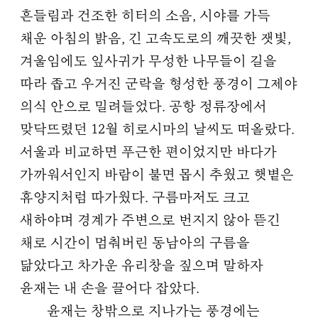
흔들림과 건조한 히터의 소음, 시야를 가득
채운 아침의 밝음, 긴 고속도로의 깨끗한 잿빛,
겨울임에도 잎사귀가 무성한 나무들이 길을
따라 좁고 우거진 군락을 형성한 풍경이 그제야
의식 안으로 밀려들었다. 공항 정류장에서
맞닥뜨렸던 12월 히로시마의 날씨도 떠올랐다.
서울과 비교하면 푸근한 편이었지만 바다가
가까워서인지 바람이 불면 몹시 추웠고 햇볕은
휴양지처럼 따가웠다. 구름마저도 크고
새하야며 경계가 주변으로 번지지 않아 뜯긴
채로 시간이 멈춰버린 동남아의 구름을
닮았다고 차가운 유리창을 짚으며 말하자
윤재는 내 손을 끌어다 잡았다.
윤재는 창밖으로 지나가는 풍경에는