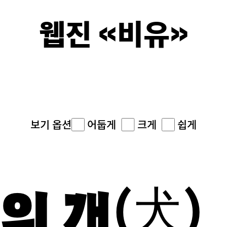
웹진 《비유》
이면의 
어둡게
크게
쉽게
보기 옵션
의 개(犬)