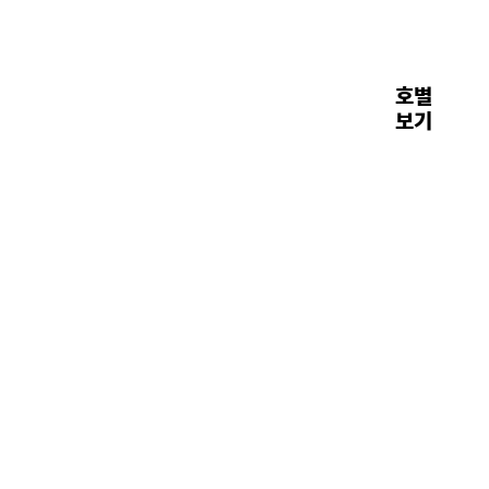
호별
장면들
보기