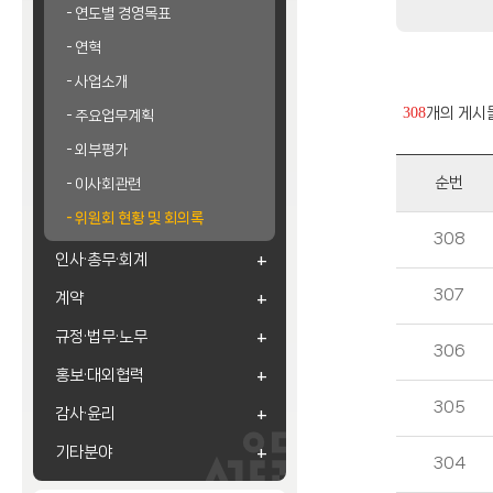
연도별 경영목표
연혁
사업소개
308
개의 게시
주요업무계획
외부평가
순번
이사회관련
위원회 현황 및 회의록
308
인사·총무·회계
307
계약
규정·법무·노무
306
홍보·대외협력
305
감사·윤리
기타분야
304