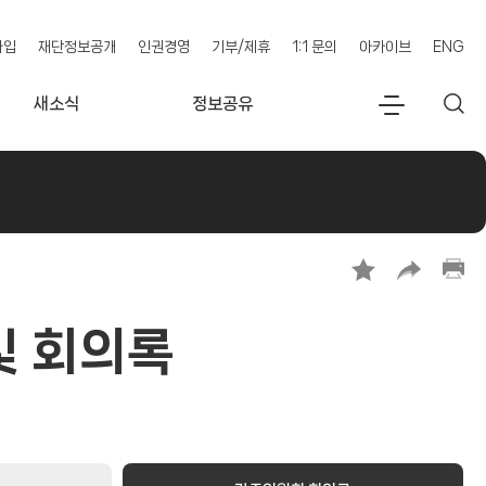
가입
재단정보공개
인권경영
기부/제휴
1:1 문의
아카이브
ENG
새소식
정보공유
전
검
체
색
메
뉴
및 회의록