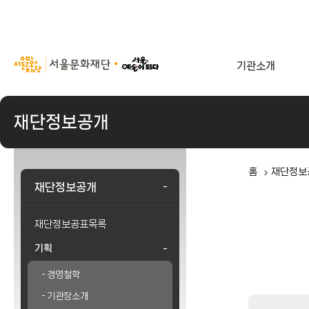
서
기관소개
울
문
화
재
재단정보공개
단
홈
재단정보
재단정보공개
재단정보공표목록
기획
경영철학
기관장소개