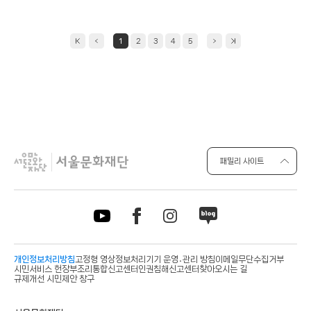
일
1
2
3
4
5
패밀리 사이트
개인정보처리방침
고정형 영상정보처리기기 운영․관리 방침
이메일무단수집거부
시민서비스 헌장
부조리통합신고센터
인권침해신고센터
찾아오시는 길
규제개선 시민제안 창구