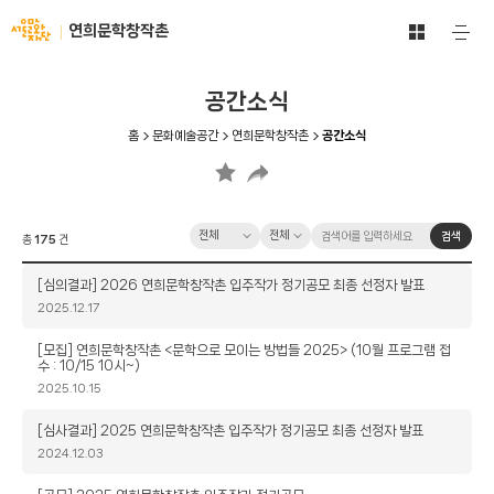
문
서
연희문학창작촌
주
화
울
요
예
메
문
술
뉴
화
공간소식
공
열
재
기
간
단
홈
문화예술공간
연희문학창작촌
공간소식
전
-
체
문
보
화
기
예
바
카
검
검
술
검색
총
175
건
로
테
색
색
공
가
고
옵
어
간
제
[심의결과] 2026 연희문학창작촌 입주작가 정기공모 최종 선정자 발표
기
리
션
입
목
작
2025.12.17
력
성
일
제
[모집] 연희문학창작촌 <문학으로 모이는 방법들 2025> (10월 프로그램 접
수 : 10/15 10시~)
목
작
2025.10.15
성
일
제
[심사결과] 2025 연희문학창작촌 입주작가 정기공모 최종 선정자 발표
목
작
2024.12.03
성
일