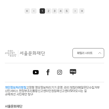
1
2
3
4
5
패밀리 사이트
개인정보처리방침
고정형 영상정보처리기기 운영․관리 방침
이메일무단수집거부
시민서비스 헌장
부조리통합신고센터
인권침해신고센터
찾아오시는 길
규제개선 시민제안 창구
사
서울문화재단