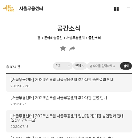
문
서
서울무용센터
주
화
울
요
예
메
문
술
뉴
화
공간소식
공
열
재
기
간
단
홈
문화예술공간
서울무용센터
공간소식
전
-
체
문
보
화
기
예
바
카
검
검
술
검색
총
374
건
로
테
색
색
공
가
고
옵
어
간
제
[서울무용센터] 2026년 8월 서울무용센터 추가대관 승인결과 안내
기
리
션
입
목
작
2026.07.28
력
성
일
제
[서울무용센터] 2026년 8월 서울무용센터 추가대관 운영 안내
목
작
2026.07.15
성
일
제
[서울무용센터] 2026년 8월 서울무용센터 일반(정기)대관 승인결과 안내
(26년 7월 공고)
목
작
2026.07.15
성
일